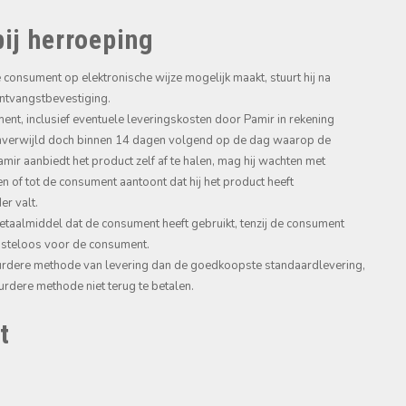
ij herroeping
consument op elektronische wijze mogelijk maakt, stuurt hij na
ntvangstbevestiging.
ent, inclusief eventuele leveringskosten door Pamir in rekening
onverwijld doch binnen 14 dagen volgend op de dag waarop de
ir aanbiedt het product zelf af te halen, mag hij wachten met
en of tot de consument aantoont dat hij het product heeft
er valt.
betaalmiddel dat de consument heeft gebruikt, tenzij de consument
kosteloos voor de consument.
urdere methode van levering dan de goedkoopste standaardlevering,
rdere methode niet terug te betalen.
t