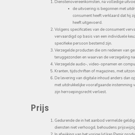
Dienstenovereenkomsten, na volledige uitvoer
de uitvoering is begonnen met uitd
consument heeft verklaard dat hij z
heeft uitgevoerd.
Volgens specificaties van de consument verva
vervaardigd op basis van een individuele keuz
specifieke persoon bestemd zijn.
Verzegelde producten die om redenen van gez
teruggezonden en waarvan de verzegeling na 
Verzegelde audio-, video-opnamen en comput
Kranten, tijdschriften of magazines, met uitz
De levering van digitale inhoud anders dan op
met uitdrukkelijke voorafgaande instemming va
zijn herroepingsrecht verliest.
Prijs
Gedurende de in het aanbod vermelde geldig
diensten niet verhoogd, behoudens prijswijzi
In afwijking van het vorige lid kan Pamir pro