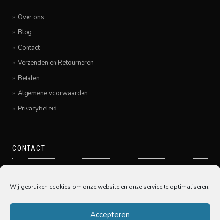
Over ons
Blog
Contact
Verzenden en Retourneren
Betalen
Algemene voorwaarden
Privacybeleid
CONTACT
Pamir Hairfashion
Grote Spuistraat 20
Wij gebruiken cookies om onze website en onze service te optimaliseren.
3311GE Dordrecht
078-6450005
Accepteren