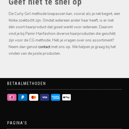
Geef niet te snel op
De Curly Girl methode toepassen kan, vooral als je net begint, een
flinke zoektocht zijn. Omdat iedereen ander haar heeft, is er niet
één soort haarproduct dat goed werkt voor iedereen. Daarom
vind je bij Pamir Hairfashion diverse haarproducten die geschikt
zijn voor de CG methode. Heb je vragen over ons assortiment?
Neem dan gerust
contact
met ons op. We helpen je graag bij het
vinden van de juiste producten.
BETAALMETHODEN
PAGINA’S