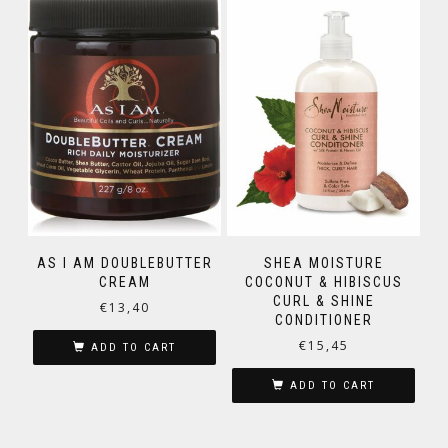
AS I AM DOUBLEBUTTER
SHEA MOISTURE
CREAM
COCONUT & HIBISCUS
CURL & SHINE
€
13,40
CONDITIONER
€
15,45
ADD TO CART
ADD TO CART