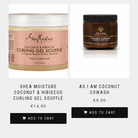
SHEA MOISTURE
AS I AM COCONUT
COCONUT & HIBISCUS
COWASH
CURLING GEL SOUFFLÉ
€
9,90
€
14,90
ADD TO CART
ADD TO CART