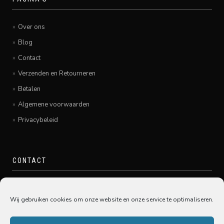
Over ons
Blog
Contact
Verzenden en Retourneren
Betalen
Algemene voorwaarden
Privacybeleid
CONTACT
Pamir Hairfashion
Grote Spuistraat 20
Wij gebruiken cookies om onze website en onze service te optimaliseren.
3311GE Dordrecht
078-6450005