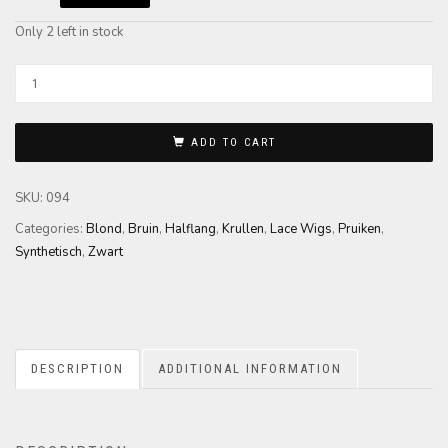
Only 2 left in stock
ADD TO CART
SKU:
094
Categories:
Blond
,
Bruin
,
Halflang
,
Krullen
,
Lace Wigs
,
Pruiken
,
Synthetisch
,
Zwart
DESCRIPTION
ADDITIONAL INFORMATION