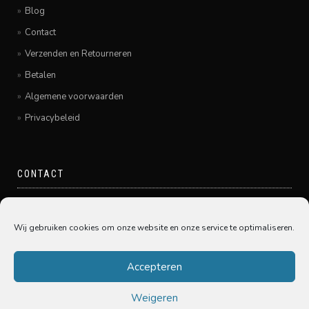
Blog
Contact
Verzenden en Retourneren
Betalen
Algemene voorwaarden
Privacybeleid
CONTACT
Pamir Hairfashion
Grote Spuistraat 20
Wij gebruiken cookies om onze website en onze service te optimaliseren.
3311GE Dordrecht
078-6450005
Accepteren
Weigeren