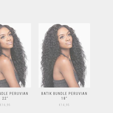
DLE PERUVIAN
BATIK BUNDLE PERUVIAN
BATIK BO
22″
18″
16,95
€
14,95