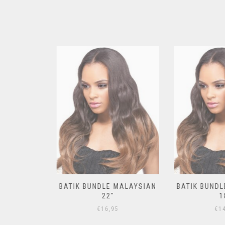
ALAYSIAN
BATIK BUNDLE MALAYSIAN
BATIK BUNDLE
22″
18
€
16,95
€
14,