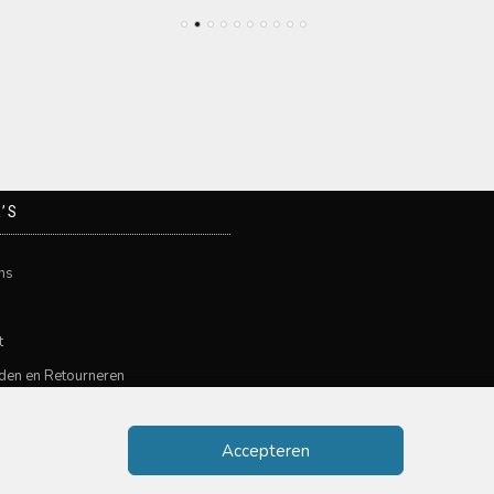
’S
ns
t
den en Retourneren
n
ene voorwaarden
Accepteren
ybeleid