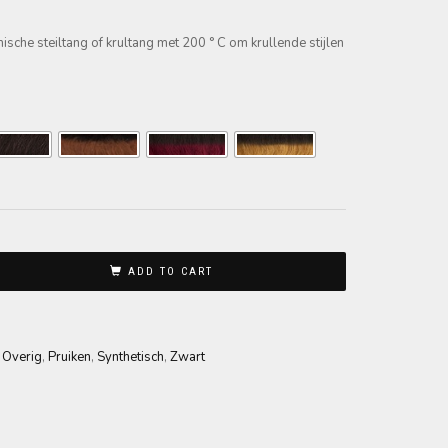
sche steiltang of krultang met 200 ° C om krullende stijlen
ADD TO CART
,
Overig
,
Pruiken
,
Synthetisch
,
Zwart