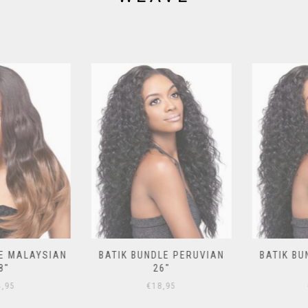
 MALAYSIAN
BATIK BUNDLE PERUVIAN
BATIK BUN
″
26″
95
€
18,95
€