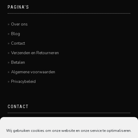
PAGINA’S
Over ons
Blog
Contact
Verzenden en Retourneren
Betalen
Algemene voorwaarden
Privacybeleid
CONTACT
Pamir Hairfashion
Grote Spuistraat 20
Wij gebruiken cookies om onze website en onze service te optimaliseren.
3311GE Dordrecht