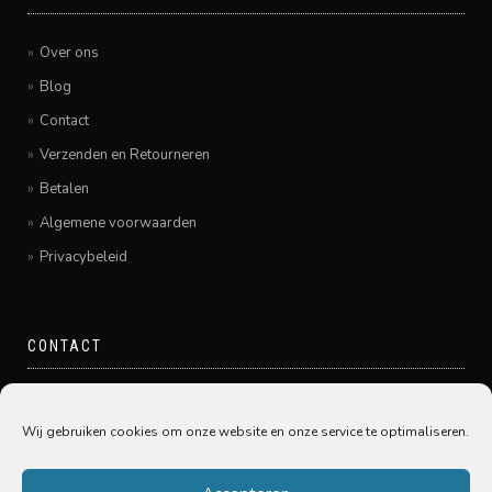
Over ons
Blog
Contact
Verzenden en Retourneren
Betalen
Algemene voorwaarden
Privacybeleid
CONTACT
Pamir Hairfashion
Grote Spuistraat 20
Wij gebruiken cookies om onze website en onze service te optimaliseren.
3311GE Dordrecht
078-6450005