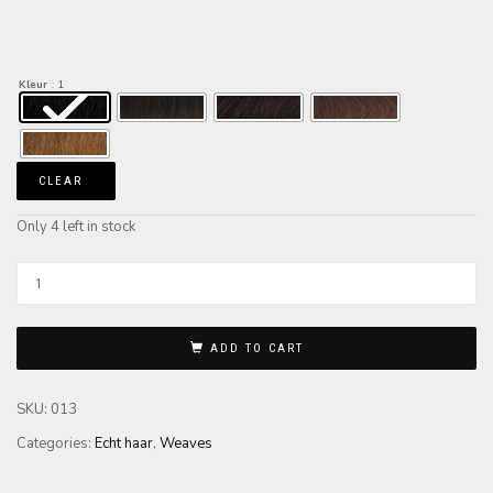
Kleur
: 1
CLEAR
Only 4 left in stock
ADD TO CART
SKU:
013
Categories:
Echt haar
,
Weaves