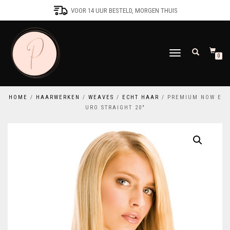
VOOR 14 UUR BESTELD, MORGEN THUIS
SCHAKEL
0
TUSSEN
MENU
HOME
/
HAARWERKEN
/
WEAVES
/
ECHT HAAR
/ PREMIUM NOW E
URO STRAIGHT 20″