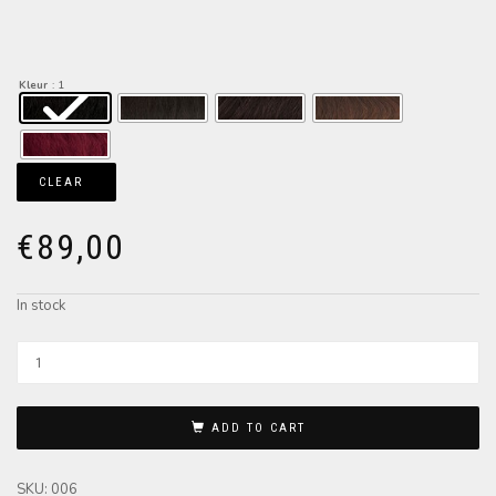
Kleur
: 1
CLEAR
€
89,00
In stock
ADD TO CART
SKU:
006