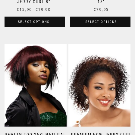
JERRY CURL 8″
18″
€
15,90
€
19,90
€
79,95
–
SELECT OPTIONS
SELECT OPTIONS
PREMIUM TOO YAKI NATURAL
PREMIUM NOW JERRY CURL