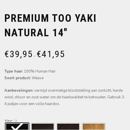
PREMIUM TOO YAKI
NATURAL 14″
€
39,95
€
41,95
–
Type haar:
100% Human Hair
Soort product:
Weave
Aanbevelingen:
vermijd overmatige blootstelling aan zonlicht, harde
wind, chloor en zout water om de haarkwaliteit te behouden. Gebruik 3-
4 pakjes voor een volle haardos.
Kleur
: 1