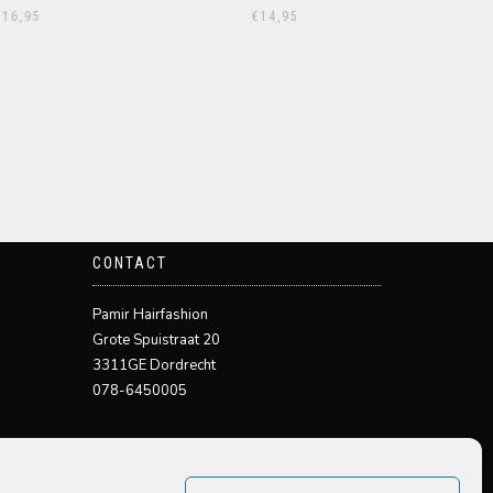
16,95
€
14,95
CONTACT
Pamir Hairfashion
Grote Spuistraat 20
3311GE Dordrecht
078-6450005