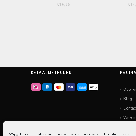
€
16,95
€
14,
BETAALMETHODEN
PAGINA
Over o
Blog
Contac
Verzen
Betale
Wij gebruiken cookies om onze website en onze service te optimaliseren.