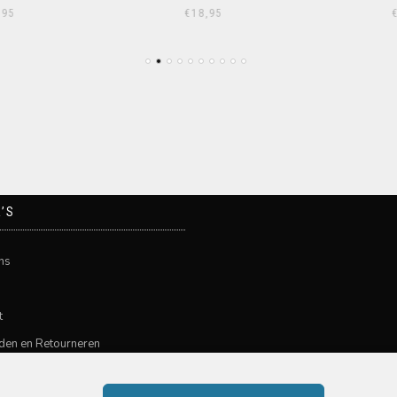
95
€
18,95
€
’S
ns
t
den en Retourneren
n