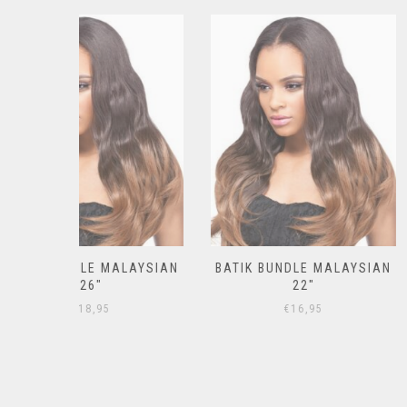
ALAYSIAN
BATIK BUNDLE MALAYSIAN
BATIK BUNDLE
22″
18
€
16,95
€
14,