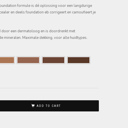
oundation formule is dé oplossing voor een langdurige
cealer en deels foundation eb corrigeert en camoufleert je
d door een dermatoloog en is doordrenkt met
de mineralen.
Maximale dekking, voor alle huidtypes.
ADD TO CART