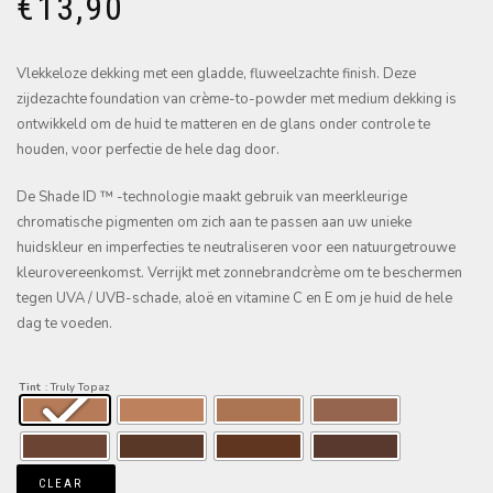
€
13,90
Vlekkeloze dekking met een gladde, fluweelzachte finish. Deze
zijdezachte foundation van crème-to-powder met medium dekking is
ontwikkeld om de huid te matteren en de glans onder controle te
houden, voor perfectie de hele dag door.
De Shade ID ™ -technologie maakt gebruik van meerkleurige
chromatische pigmenten om zich aan te passen aan uw unieke
huidskleur en imperfecties te neutraliseren voor een natuurgetrouwe
kleurovereenkomst. Verrijkt met zonnebrandcrème om te beschermen
tegen UVA / UVB-schade, aloë en vitamine C en E om je huid de hele
dag te voeden.
Tint
: Truly Topaz
CLEAR