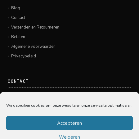
Blog
Contact
Verzenden en Retourneren
Betalen
Algemene voorwaarden
Privacybeleid
CONTACT
Pamir Hairfashion
Grote Spuistraat 20
Wij gebruiken cookies om onze website en onze service te optimaliseren.
3311GE Dordrecht
078-6450005
Accepteren
Weigeren