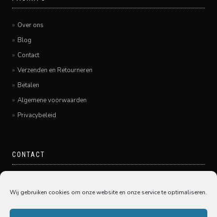
Over ons
Blog
Contact
Verzenden en Retourneren
Betalen
Algemene voorwaarden
Privacybeleid
CONTACT
Pamir Hairfashion
Grote Spuistraat 20
Wij gebruiken cookies om onze website en onze service te optimaliseren.
3311GE Dordrecht
078-6450005