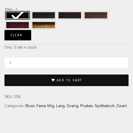
Kleur
: 1
CLEAR
Only 3 left in stock
ADD TO CART
SKU:
106
Categories:
Bruin
,
Feme Wig
,
Lang
,
Overig
,
Pruiken
,
Synthetisch
,
Zwart