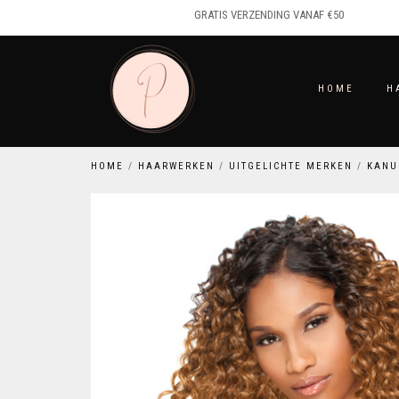
GRATIS VERZENDING VANAF €50
HOME
H
HOME
/
HAARWERKEN
/
UITGELICHTE MERKEN
/
KANU