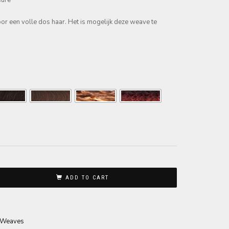
oor een volle dos haar. Het is mogelijk deze weave te
ADD TO CART
Weaves