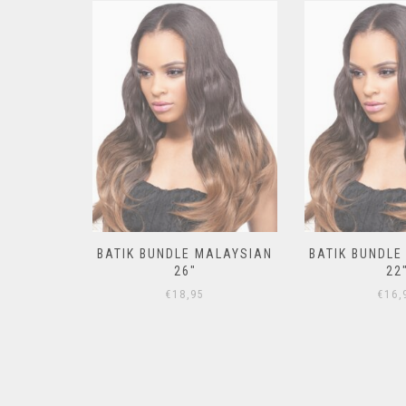
ALAYSIAN
BATIK BUNDLE MALAYSIAN
BATIK BUNDLE
22″
18
€
16,95
€
14,