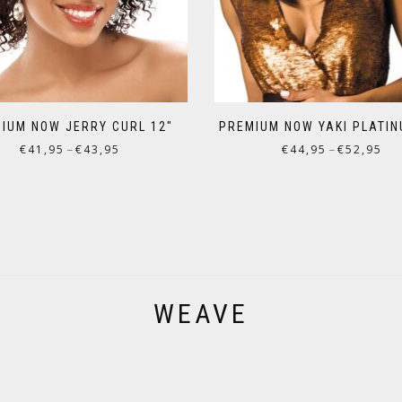
IUM NOW JERRY CURL 12″
PREMIUM NOW YAKI PLATIN
€
41,95
€
43,95
€
44,95
€
52,95
–
–
WEAVE