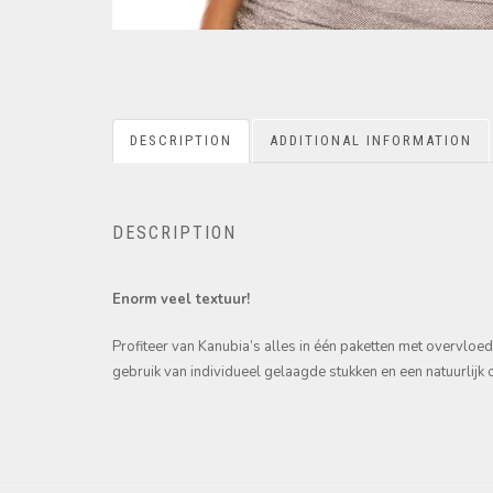
DESCRIPTION
ADDITIONAL INFORMATION
DESCRIPTION
Enorm veel textuur!
Profiteer van Kanubia’s alles in één paketten met overvloedi
gebruik van individueel gelaagde stukken en een natuurlij