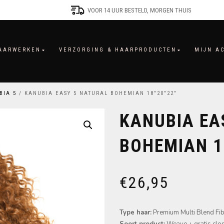
VOOR 14 UUR BESTELD, MORGEN THUIS
AARWERKEN
VERZORGING & HAARPRODUCTEN
MIJN A
BIA 5
/ KANUBIA EASY 5 NATURAL BOHEMIAN 18″20″22″
KANUBIA EA
BOHEMIAN 1
€
26,95
Type haar:
Premium Multi Blend Fi
Soort product:
Weave + gratis clo